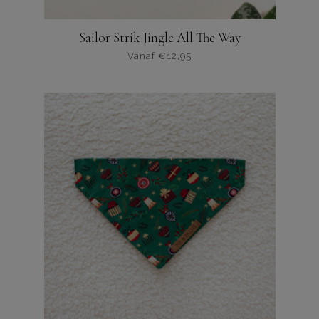
Sailor Strik Jingle All The Way
Vanaf
€
12,95
Dit
product
heeft
meerdere
varianten.
De
opties
kunnen
worden
gekozen
op
de
productpagina