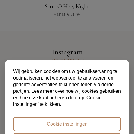
Strik O Holy Night
Vanaf
€
11,95
Dit
product
heeft
meerdere
varianten.
Instagram
De
opties
@PIPANDPALMS
kunnen
Wij gebruiken cookies om uw gebruikservaring te
worden
optimaliseren, het webverkeer te analyseren en
gekozen
gerichte advertenties te kunnen tonen via derde
op
partijen. Lees meer over hoe wij cookies gebruiken
de
en hoe u ze kunt beheren door op 'Cookie
productpagina
instellingen' te klikken.
ALGEMENE VOORWAARDEN
PRIVACYBELEID
FAQ
OVER ONS
CONTACT
Cookie instellingen