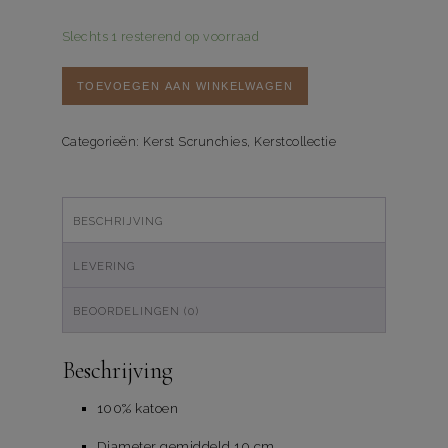
Slechts 1 resterend op voorraad
Scrunchie
TOEVOEGEN AAN WINKELWAGEN
Jingle
all
the
Categorieën:
Kerst Scrunchies
,
Kerstcollectie
Way
aantal
BESCHRIJVING
LEVERING
BEOORDELINGEN (0)
Beschrijving
100% katoen
Diameter gemiddeld 10 cm