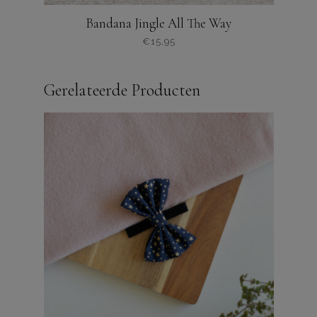
Bandana Jingle All The Way
€
15,95
Dit
product
Gerelateerde Producten
heeft
meerdere
varianten.
De
opties
kunnen
worden
gekozen
op
de
productpagina