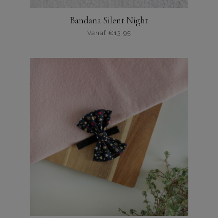
Bandana Silent Night
Vanaf
€
13,95
Dit
product
heeft
meerdere
varianten.
De
opties
kunnen
worden
gekozen
op
de
productpagina