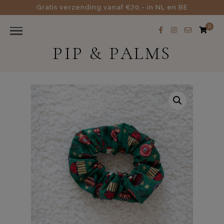
Gratis verzending vanaf €70,- in NL en BE
0
PIP & PALMS