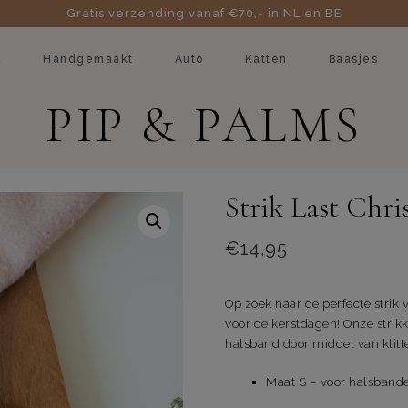
Gratis verzending vanaf €70,- in NL en BE
k
Handgemaakt
Auto
Katten
Baasjes
PIP & PALMS
Strik Last Chri
€
14,95
Op zoek naar de perfecte strik v
voor de kerstdagen! Onze strik
halsband door middel van klit
Maat S – voor halsband