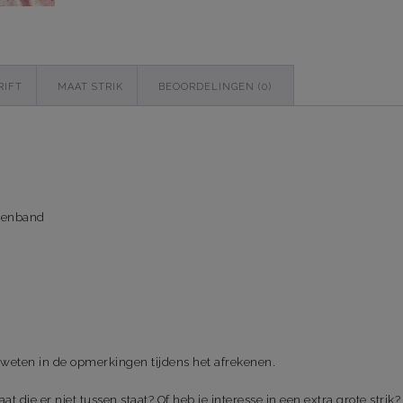
RIFT
MAAT STRIK
BEOORDELINGEN (0)
ttenband
weten in de opmerkingen tijdens het afrekenen.
t die er niet tussen staat? Of heb je interesse in een extra grote stri