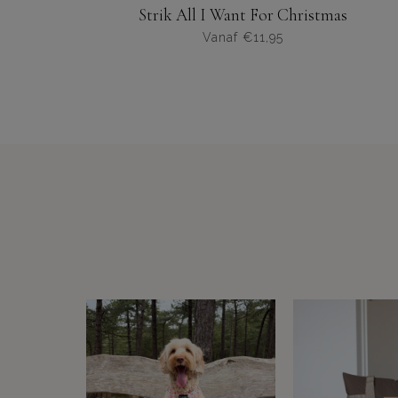
Strik All I Want For Christmas
Vanaf
€
11,95
Dit
product
heeft
meerdere
varianten.
De
opties
kunnen
worden
gekozen
op
de
productpagina