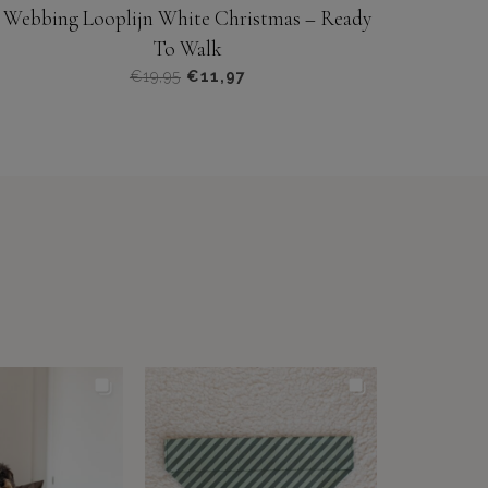
Webbing Looplijn White Christmas – Ready
To Walk
Oorspronkelijke
Huidige
€
19,95
€
11,97
prijs
prijs
was:
is:
€19,95.
€11,97.