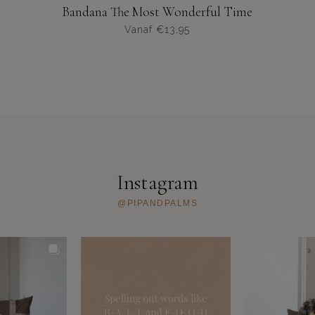
Bandana The Most Wonderful Time
Vanaf
€
13,95
Dit
product
heeft
meerdere
varianten.
De
opties
kunnen
worden
Instagram
gekozen
op
@PIPANDPALMS
de
productpagina