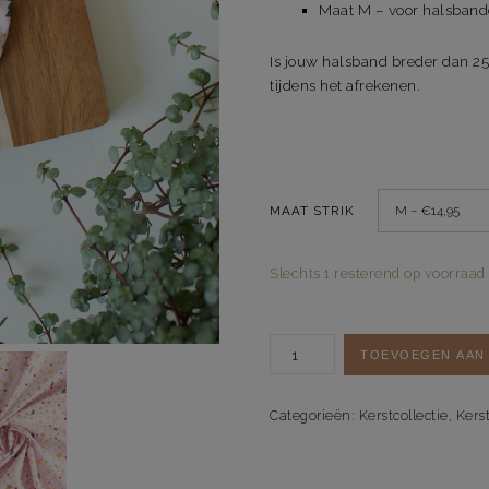
Maat M – voor halsband
Is jouw halsband breder dan 2
tijdens het afrekenen.
MAAT STRIK
Slechts 1 resterend op voorraad
Strik
TOEVOEGEN AAN
Last
Christmas
aantal
Categorieën:
Kerstcollectie
,
Kers