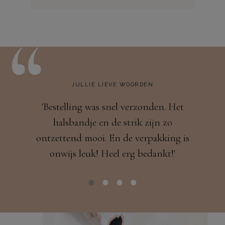
“
JULLIE LIEVE WOORDEN
ig! Echt
'Bestelling was snel verzonden. Het
'Hoi
edank
halsbandje en de strik zijn zo
mooie
ontzettend mooi. En de verpakking is
onwijs leuk! Heel erg bedankt!'​