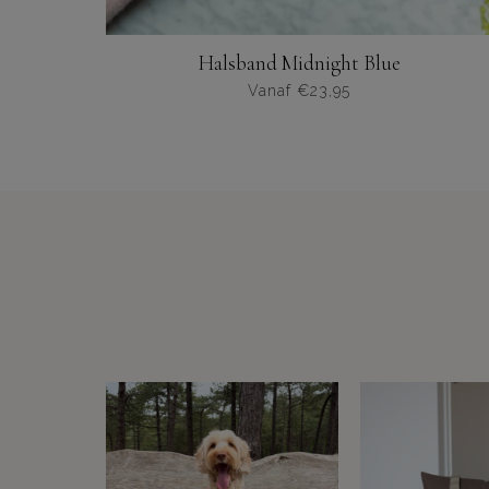
Halsband Midnight Blue
Vanaf
€
23,95
Dit
product
heeft
meerdere
varianten.
De
opties
kunnen
worden
gekozen
op
de
productpagina