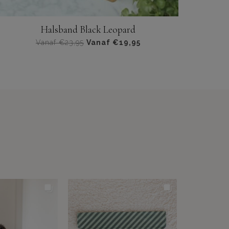
Halsband Black Leopard
Vanaf
€
23,95
Vanaf
€
19,95
Dit
product
heeft
meerdere
varianten.
De
opties
kunnen
worden
gekozen
op
de
productpagina