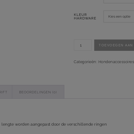
KLEUR
HARDWARE
Handsfree-
TOEVOEGEN AAN
Multi
Looplijn
Pretty
Categorieën:
Hondenaccessoires
Pumpkins
aantal
RIFT
BEOORDELINGEN (0)
n lengte worden aangepast door de verschillende ringen