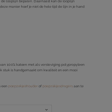
n de looplijn bepalen. Daarnaast kan de looplijn
ze manier hoef je niet de hele tijd de lijn in je hand
van 100% katoen met als versteviging polypropyleen
lk stuk is handgemaakt om kwaliteit en een mooi
m een
poepzakjeshouder
of
poepzakjesdragers
aan te