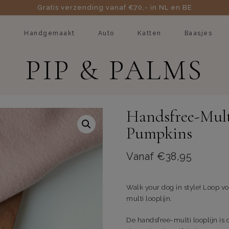
Gratis verzending vanaf €70,- in NL en BE
k
Handgemaakt
Auto
Katten
Baasjes
PIP & PALMS
Handsfree-Mult
Pumpkins
Vanaf
€
38,95
Walk your dog in style! Loop vo
multi looplijn.
De handsfree-multi looplijn is