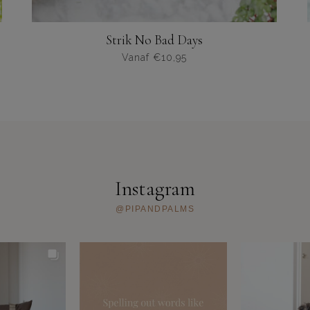
Strik No Bad Days
Vanaf
€
10,95
Dit
product
heeft
meerdere
varianten.
De
opties
kunnen
Instagram
worden
gekozen
@PIPANDPALMS
op
de
productpagina