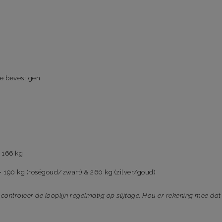
e bevestigen
 166 kg
 190 kg (roségoud/zwart) & 260 kg (zilver/goud)
controleer de looplijn regelmatig op slijtage. Hou er rekening mee dat 