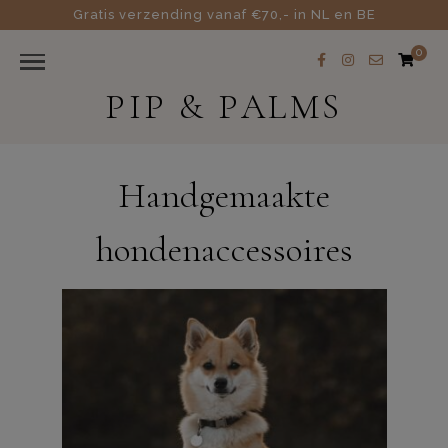
Gratis verzending vanaf €70,- in NL en BE
0
PIP & PALMS
Handgemaakte
hondenaccessoires