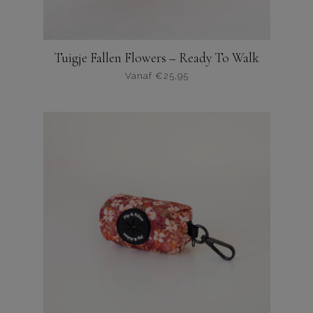
Tuigje Fallen Flowers – Ready To Walk
Vanaf
€
25,95
Dit
product
heeft
meerdere
varianten.
De
opties
kunnen
worden
gekozen
op
de
productpagina