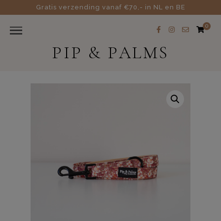
Gratis verzending vanaf €70,- in NL en BE
0
PIP & PALMS