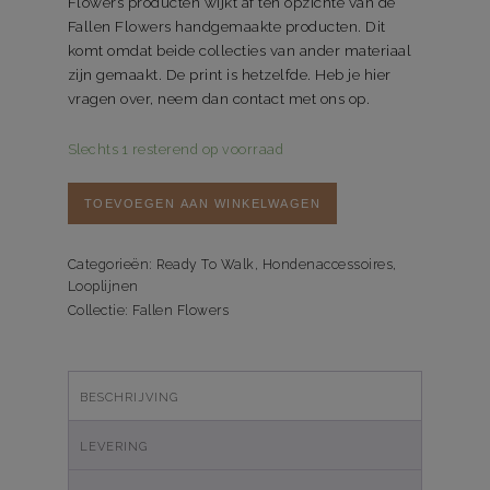
Flowers producten wijkt af ten opzichte van de
Fallen Flowers handgemaakte producten. Dit
komt omdat beide collecties van ander materiaal
zijn gemaakt. De print is hetzelfde. Heb je hier
vragen over, neem dan contact met ons op.
Slechts 1 resterend op voorraad
Webbing
TOEVOEGEN AAN WINKELWAGEN
looplijn
Fallen
Flowers
Categorieën:
Ready To Walk
,
Hondenaccessoires
,
Looplijnen
-
Collectie:
Fallen Flowers
Ready
to
Walk
aantal
BESCHRIJVING
LEVERING