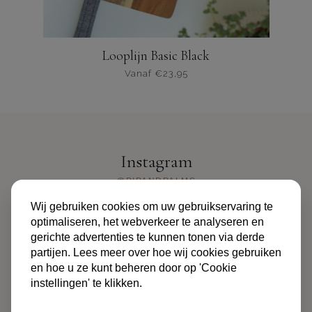
Looplijn Basic Black
Vanaf
€
23,95
Dit
product
heeft
meerdere
varianten.
Instagram
De
opties
@PIPANDPALMS
kunnen
Wij gebruiken cookies om uw gebruikservaring te
worden
optimaliseren, het webverkeer te analyseren en
gekozen
gerichte advertenties te kunnen tonen via derde
op
partijen. Lees meer over hoe wij cookies gebruiken
de
en hoe u ze kunt beheren door op 'Cookie
productpagina
instellingen' te klikken.
ALGEMENE VOORWAARDEN
PRIVACYBELEID
FAQ