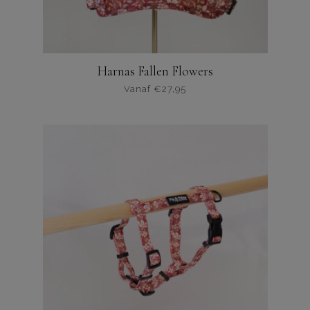
Harnas Fallen Flowers
Vanaf
€
27,95
Dit
product
heeft
meerdere
varianten.
De
opties
kunnen
worden
gekozen
op
de
productpagina