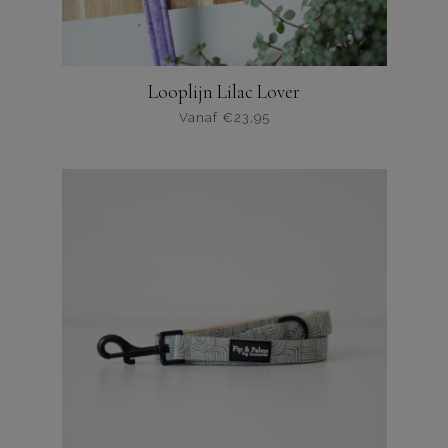
Looplijn Lilac Lover
Vanaf
€
23,95
Dit
product
heeft
meerdere
varianten.
De
opties
kunnen
worden
gekozen
op
de
productpagina