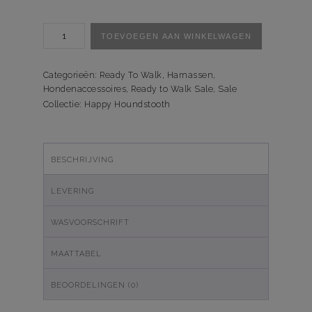
Harnas
TOEVOEGEN AAN WINKELWAGEN
Happy
Houndstooth
aantal
Categorieën:
Ready To Walk
,
Harnassen
,
Hondenaccessoires
,
Ready to Walk Sale
,
Sale
Collectie:
Happy Houndstooth
BESCHRIJVING
LEVERING
WASVOORSCHRIFT
MAATTABEL
BEOORDELINGEN (0)