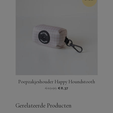
Poepzakjeshouder Happy Houndstooth
Oorspronkelijke
Huidige
€
13,95
€
8,37
prijs
prijs
was:
is:
Gerelateerde Producten
€13,95.
€8,37.