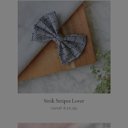
Strik Stripes Lover
Vanaf
€
10,95
Dit
product
heeft