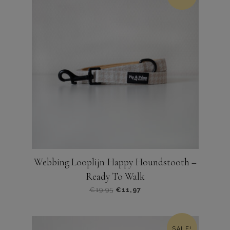
Webbing Looplijn Happy Houndstooth –
Ready To Walk
Oorspronkelijke
Huidige
€
19,95
€
11,97
prijs
prijs
was:
is:
€19,95.
€11,97.
SALE!