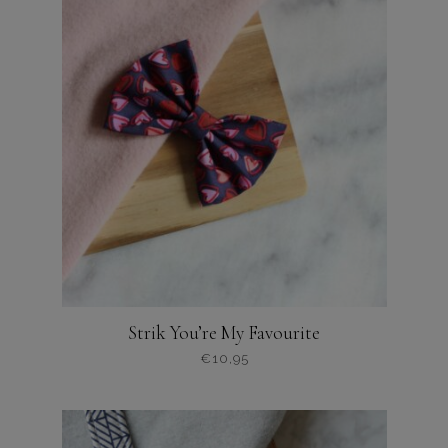
meerdere
varianten.
De
opties
kunnen
worden
gekozen
op
de
productpagina
Strik You’re My Favourite
€
10,95
Dit
product
heeft
meerdere