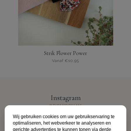
op
de
productpagina
Strik Flower Power
Vanaf
€
10,95
Dit
product
heeft
meerdere
varianten.
Instagram
De
opties
@PIPANDPALMS
kunnen
Wij gebruiken cookies om uw gebruikservaring te
worden
optimaliseren, het webverkeer te analyseren en
gekozen
gerichte advertenties te kunnen tonen via derde