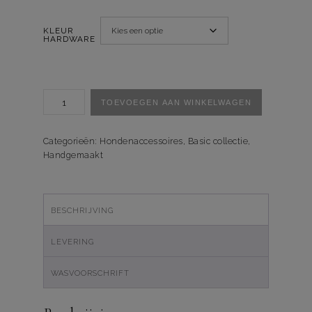
KLEUR
HARDWARE
Handsfree-
TOEVOEGEN AAN WINKELWAGEN
Multi
Looplijn
Basic
Categorieën:
Hondenaccessoires
,
Basic collectie
,
Handgemaakt
Apple
Green
aantal
BESCHRIJVING
LEVERING
WASVOORSCHRIFT