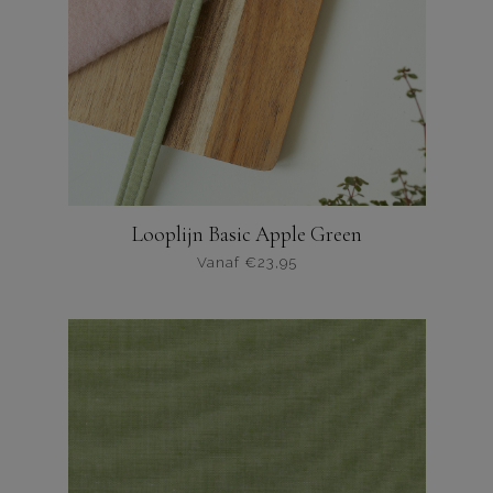
Looplijn Basic Apple Green
Vanaf
€
23,95
Dit
product
heeft
meerdere
varianten.
De
opties
kunnen
worden