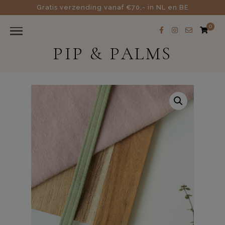
Gratis verzending vanaf €70,- in NL en BE
0
PIP & PALMS