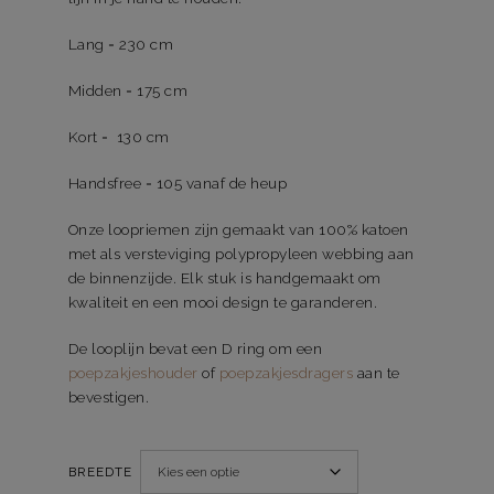
Lang = 230 cm
Midden = 175 cm
Kort = 130 cm
Handsfree = 105 vanaf de heup
Onze loopriemen zijn gemaakt van 100% katoen
met als versteviging polypropyleen webbing aan
de binnenzijde. Elk stuk is handgemaakt om
kwaliteit en een mooi design te garanderen.
De looplijn bevat een D ring om een
poepzakjeshouder
of
poepzakjesdragers
aan te
bevestigen.
BREEDTE