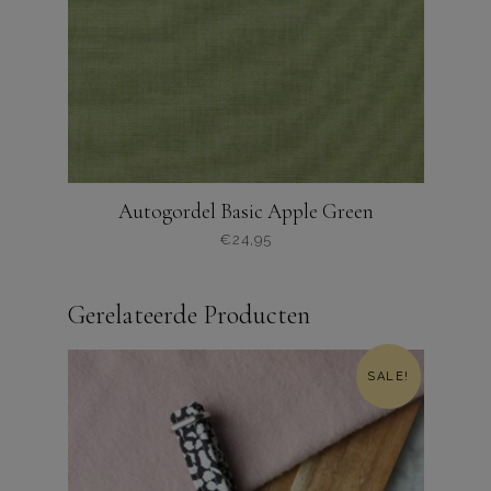
gekozen
op
de
productpagina
Autogordel Basic Apple Green
€
24,95
Dit
product
Gerelateerde Producten
heeft
meerdere
varianten.
SALE!
De
opties
kunnen
worden
gekozen