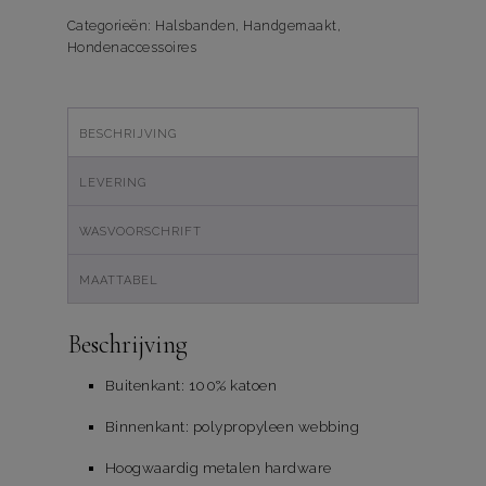
Pink
aantal
Categorieën:
Halsbanden
,
Handgemaakt
,
Hondenaccessoires
BESCHRIJVING
LEVERING
WASVOORSCHRIFT
MAATTABEL
Beschrijving
Buitenkant: 100% katoen
Binnenkant: polypropyleen webbing
Hoogwaardig metalen hardware