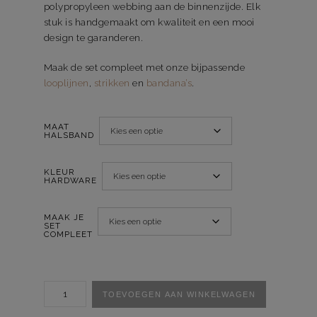
polypropyleen webbing aan de binnenzijde. Elk
stuk is handgemaakt om kwaliteit en een mooi
design te garanderen.
Maak de set compleet met onze bijpassende
looplijnen
,
strikken
en
bandana’s
.
MAAT
HALSBAND
KLEUR
HARDWARE
MAAK JE
SET
COMPLEET
Halsband
TOEVOEGEN AAN WINKELWAGEN
Think