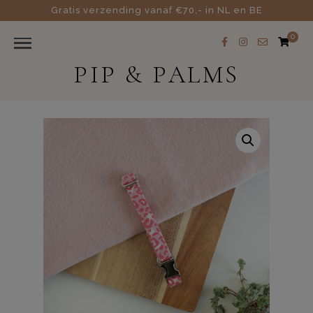
Gratis verzending vanaf €70,- in NL en BE
0
PIP & PALMS