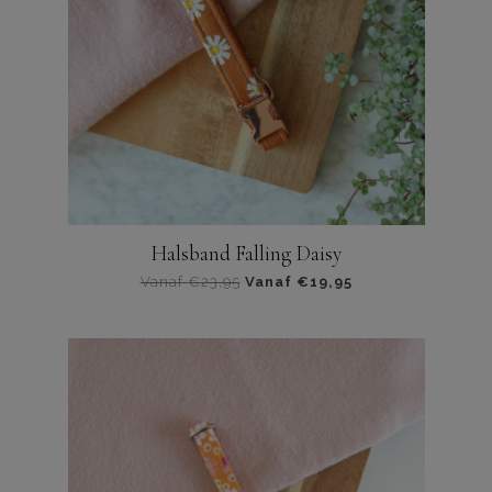
Halsband Falling Daisy
Vanaf
€
23,95
Vanaf
€
19,95
Dit
product
heeft
meerdere
varianten.
De
opties
kunnen