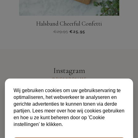
Halsband Cheerful Confetti
€
29,95
€
25,95
Dit
product
heeft
meerdere
varianten.
Instagram
De
opties
@PIPANDPALMS
kunnen
Wij gebruiken cookies om uw gebruikservaring te
worden
optimaliseren, het webverkeer te analyseren en
gekozen
gerichte advertenties te kunnen tonen via derde
op
partijen. Lees meer over hoe wij cookies gebruiken
de
en hoe u ze kunt beheren door op 'Cookie
productpagina
instellingen' te klikken.
ALGEMENE VOORWAARDEN
PRIVACYBELEID
FAQ
OVER ONS
CONTACT