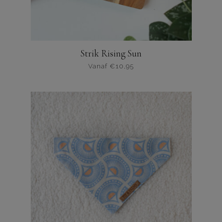
Strik Rising Sun
Vanaf
€
10,95
Dit
product
heeft
meerdere
varianten.
De
opties
kunnen
worden
gekozen
op
de
productpagina