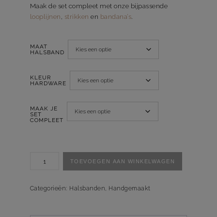
Maak de set compleet met onze bijpassende
looplijnen
,
strikken
en
bandana’s
.
MAAT
HALSBAND
KLEUR
HARDWARE
MAAK JE
SET
COMPLEET
Halsband
TOEVOEGEN AAN WINKELWAGEN
Rising
Sun
aantal
Categorieën:
Halsbanden
,
Handgemaakt