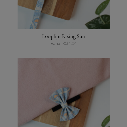
Looplijn Rising Sun
Vanaf
€
23,95
Dit
product
heeft
meerdere
varianten.
De
opties
kunnen
worden
gekozen
op
de
productpagina