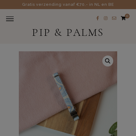
Gratis verzending vanaf €70,- in NL en BE
0
PIP & PALMS