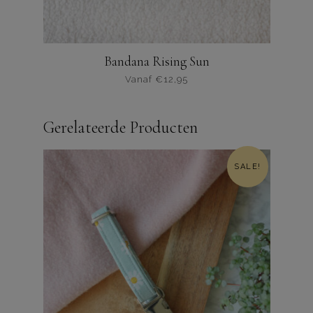
Bandana Rising Sun
Vanaf
€
12,95
Dit
product
Gerelateerde Producten
heeft
meerdere
varianten.
SALE!
De
opties
kunnen
worden
gekozen
op
de
productpagina