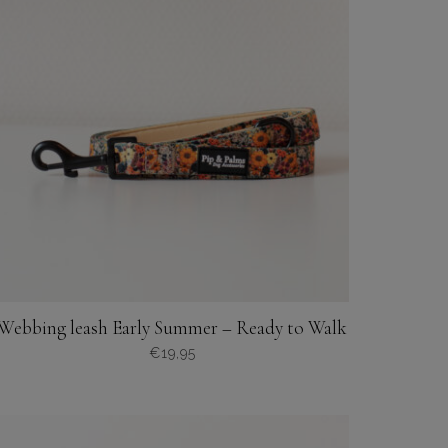
Deze
optie
kan
gekozen
worden
op
de
productpagina
Webbing leash Early Summer – Ready to Walk
€
19,95