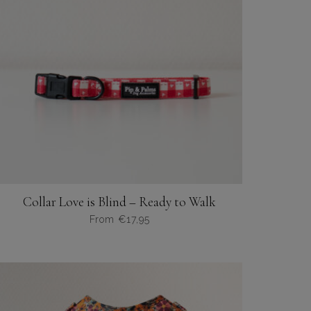
Collar Love is Blind – Ready to Walk
From
€
17,95
Dit
product
heeft
meerdere
variaties.
Deze