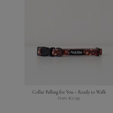
Collar Falling for You – Ready to Walk
From
€
17,95
Dit
product