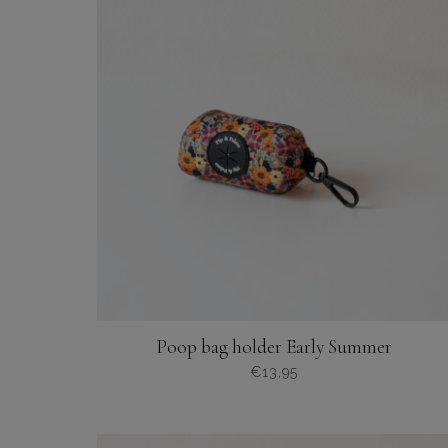
variaties.
Deze
optie
kan
gekozen
worden
op
de
productpagina
Poop bag holder Early Summer
€
13,95