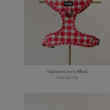
Harness Love is Blind
From
€
27,95
Dit
product
heeft
meerdere
variaties.
Deze