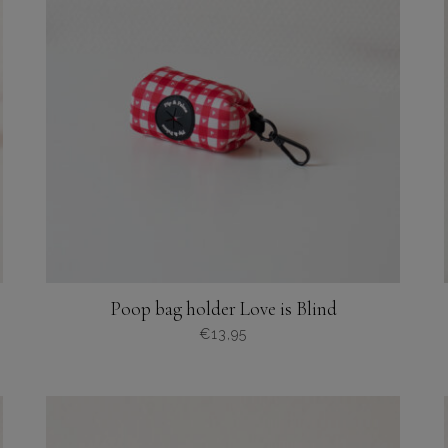
optie
kan
gekozen
worden
op
de
productpagina
Poop bag holder Love is Blind
€
13,95