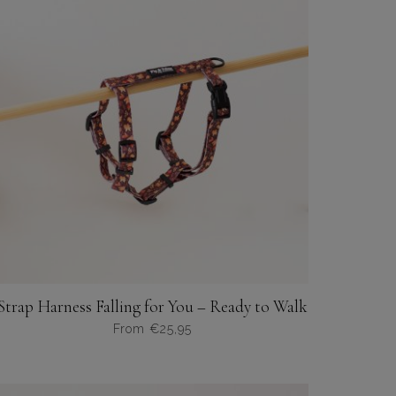
Strap Harness Falling for You – Ready to Walk
From
€
25,95
Dit
product
heeft