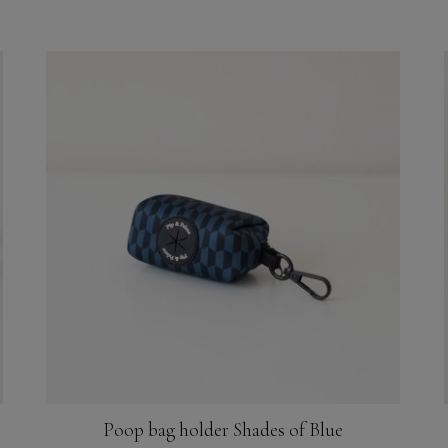
Dit
product
heeft
meerdere
variaties.
Deze
optie
kan
gekozen
worden
op
de
productpagina
Poop bag holder Shades of Blue