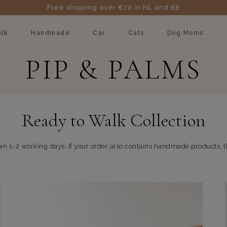
Free shipping over €70 in NL and BE
lk
Handmade
Car
Cats
Dog Moms
PIP & PALMS
Ready to Walk Collection
n 1-2 working days. If your order also contains handmade products, th