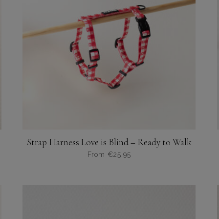
Strap Harness Love is Blind – Ready to Walk
From
€
25,95
Dit
product
heeft
meerdere
variaties.
Deze