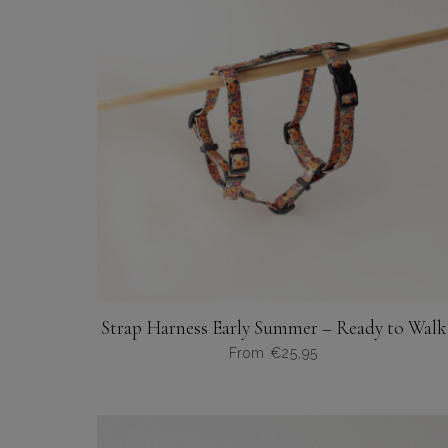
Strap Harness Early Summer – Ready to Walk
From
€
25,95
Dit
product
heeft
meerdere