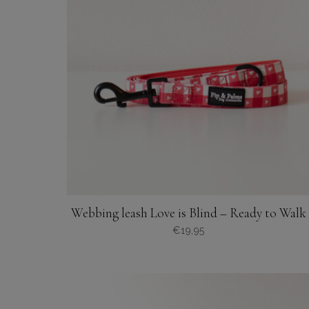
optie
kan
gekozen
worden
op
de
productpagina
Webbing leash Love is Blind – Ready to Walk
€
19,95