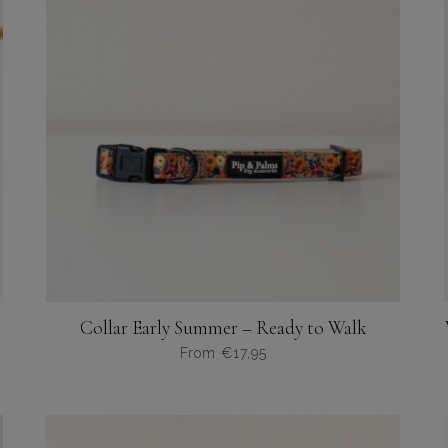
Collar Early Summer – Ready to Walk
From
€
17,95
Dit
product
heeft
meerdere