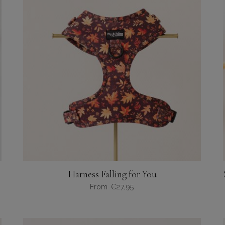
variaties.
Deze
optie
kan
gekozen
worden
op
de
productpagina
Harness Falling for You
From
€
27,95
Dit
product
heeft