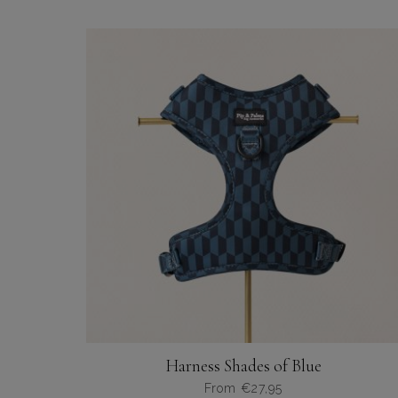
heeft
meerdere
variaties.
Deze
optie
kan
gekozen
worden
op
de
productpagina
Harness Shades of Blue
From
€
27,95