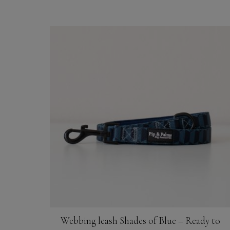
Dit
product
heeft
meerdere
variaties.
Deze
optie
kan
gekozen
worden
op
de
productpagina
Webbing leash Shades of Blue – Ready to