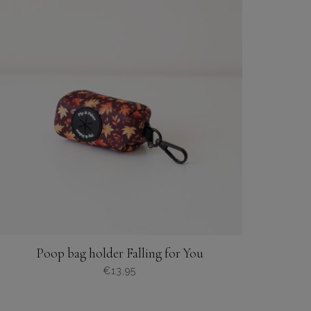
meerdere
variaties.
Deze
optie
kan
gekozen
worden
op
de
productpagina
Poop bag holder Falling for You
€
13,95