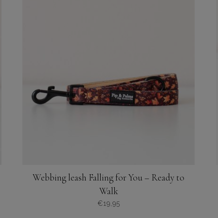
meerdere
variaties.
Deze
optie
kan
gekozen
worden
op
de
productpagina
Webbing leash Falling for You – Ready to
Walk
€
19,95