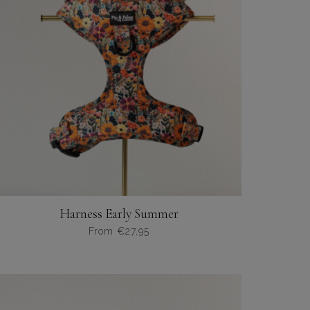
optie
kan
gekozen
worden
op
de
productpagina
Harness Early Summer
From
€
27,95
Dit
product
heeft
meerdere
variaties.