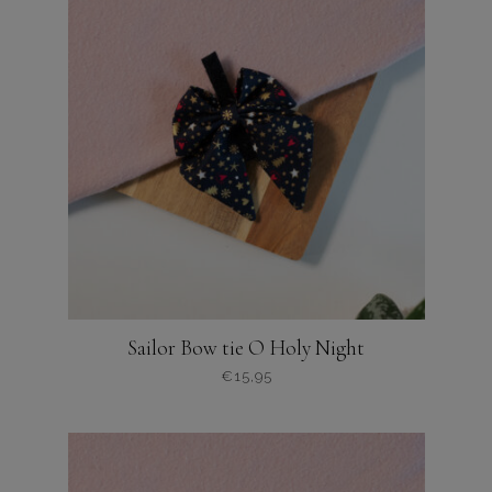
meerdere
variaties.
Deze
optie
kan
gekozen
worden
op
de
productpagina
Sailor Bow tie O Holy Night
€
15,95
Dit
product
heeft
meerdere