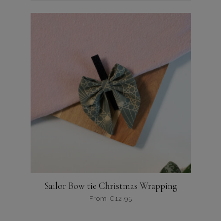
Sailor Bow tie Christmas Wrapping
From
€
12,95
Dit
product