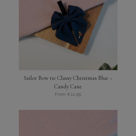
optie
kan
gekozen
worden
op
de
productpagina
Sailor Bow tie Classy Christmas Blue –
Candy Cane
From
€
12,95
Dit
product
heeft
meerdere
variaties.
Deze