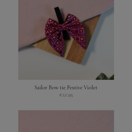
variaties.
Deze
optie
kan
gekozen
worden
op
de
productpagina
Sailor Bow tie Festive Violet
€
12,95
Dit
product
heeft
meerdere
variaties.