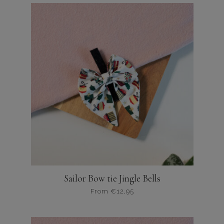
heeft
meerdere
variaties.
Deze
optie
kan
gekozen
worden
op
de
productpagina
Sailor Bow tie Jingle Bells
From
€
12,95
Dit
product