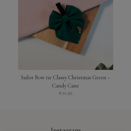
optie
kan
gekozen
worden
op
de
productpagina
Sailor Bow tie Classy Christmas Green –
Candy Cane
€
12,95
Dit
product
heeft
meerdere
variaties.
Instagram