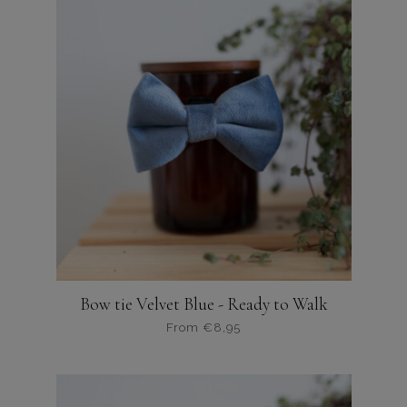
meerdere
variaties.
Deze
optie
kan
gekozen
worden
op
de
productpagina
Bow tie Velvet Blue - Ready to Walk
From
€
8,95
Dit
product
heeft