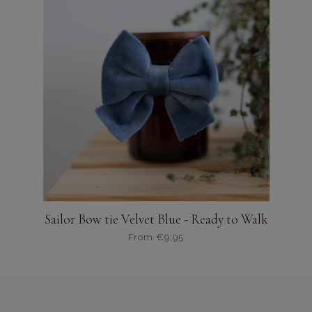
meerdere
variaties.
Deze
optie
kan
gekozen
worden
op
de
productpagina
Sailor Bow tie Velvet Blue - Ready to Walk
From
€
9,95
Dit
product
heeft
meerdere