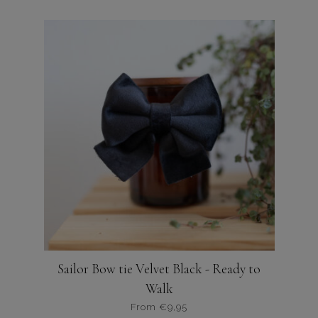
product
heeft
meerdere
variaties.
Deze
optie
kan
gekozen
worden
op
de
productpagina
Sailor Bow tie Velvet Black - Ready to
Walk
From
€
9,95