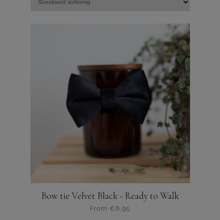
Bow tie Velvet Black - Ready to Walk
From
€
8,95
Dit