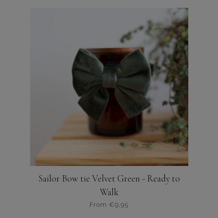
product
heeft
meerdere
variaties.
Deze
optie
kan
gekozen
worden
op
de
productpagina
Sailor Bow tie Velvet Green - Ready to
Walk
From
€
9,95
Dit