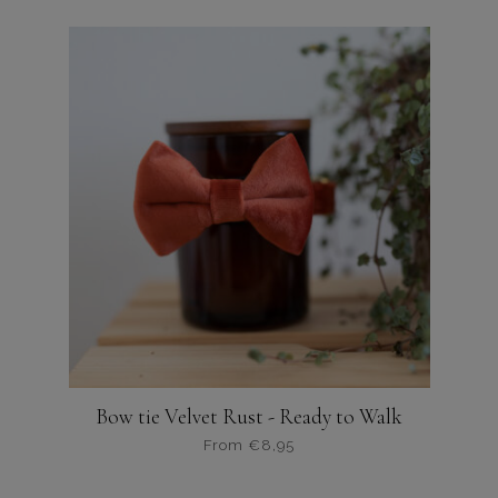
product
heeft
meerdere
variaties.
Deze
optie
kan
gekozen
worden
op
de
productpagina
Bow tie Velvet Rust - Ready to Walk
From
€
8,95
Dit
product