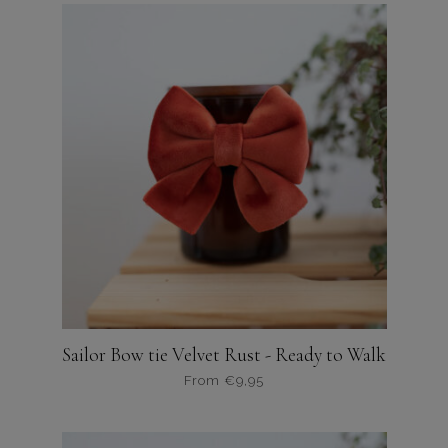
heeft
meerdere
variaties.
Deze
optie
kan
gekozen
worden
op
de
productpagina
Sailor Bow tie Velvet Rust - Ready to Walk
From
€
9,95
Dit
product
heeft