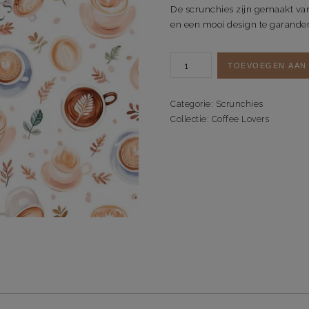
De scrunchies zijn gemaakt va
en een mooi design te garande
Scrunchie
TOEVOEGEN AAN
Coffee
Lovers
aantal
Categorie:
Scrunchies
Collectie:
Coffee Lovers