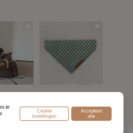
NTACT
es te
Cookie
Accepteer
e
instellingen
alle