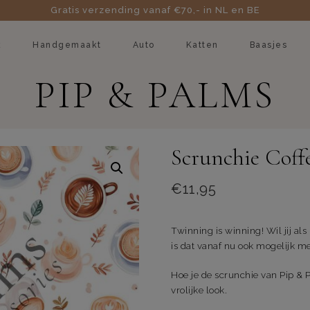
Gratis verzending vanaf €70,- in NL en BE
k
Handgemaakt
Auto
Katten
Baasjes
PIP & PALMS
Scrunchie Coff
€
11,95
Twinning is winning! Wil jij 
is dat vanaf nu ook mogelijk m
Hoe je de scrunchie van Pip & 
vrolijke look.