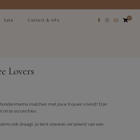
0
Sale
Contact & Info
ee Lovers
als hondenmama matchen met jouw trouwe vriend? Dan
et onze scrunchies.
Palms ook draagt, je bent sowieso verzekerd van een