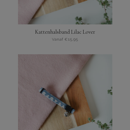
Kattenhalsband Lilac Lover
Vanaf
€
15,95
Dit
product
heeft
meerdere
varianten.
De
opties
kunnen
worden
gekozen
op
de
productpagina