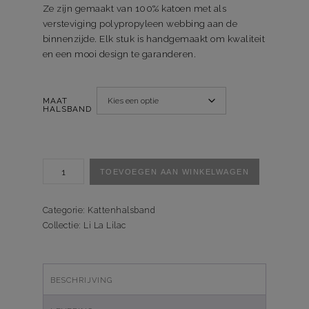
Ze zijn gemaakt van 100% katoen met als
versteviging polypropyleen webbing aan de
binnenzijde. Elk stuk is handgemaakt om kwaliteit
en een mooi design te garanderen.
MAAT
HALSBAND
Kattenhalsband
TOEVOEGEN AAN WINKELWAGEN
Li
La
Lilac
Categorie:
Kattenhalsband
aantal
Collectie:
Li La Lilac
BESCHRIJVING