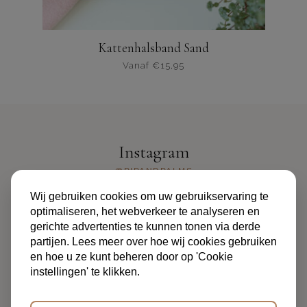
Kattenhalsband Sand
Vanaf
€
15,95
Dit
product
heeft
meerdere
varianten.
Instagram
De
opties
@PIPANDPALMS
kunnen
Wij gebruiken cookies om uw gebruikservaring te
worden
optimaliseren, het webverkeer te analyseren en
gekozen
gerichte advertenties te kunnen tonen via derde
op
partijen. Lees meer over hoe wij cookies gebruiken
de
en hoe u ze kunt beheren door op 'Cookie
productpagina
instellingen' te klikken.
ALGEMENE VOORWAARDEN
PRIVACYBELEID
FAQ
OVER ONS
CONTACT