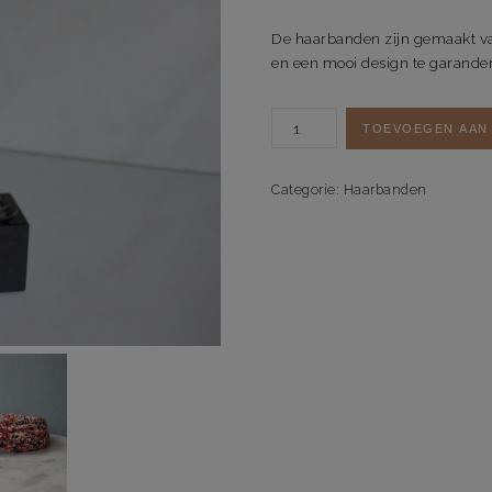
De haarbanden zijn gemaakt va
en een mooi design te garande
Haarband
TOEVOEGEN AAN
Flower
Power
aantal
Categorie:
Haarbanden