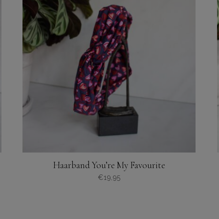
Haarband You’re My Favourite
€
19,95