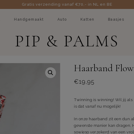
Gratis verzending vanaf €70,- in NL en BE
k
Handgemaakt
Auto
Katten
Baasjes
PIP & PALMS
Haarband Flow
€
19,95
Twinning is winning! Wil jij 
is dat vanaf nu mogelijk!
In onze haarband zit een dun 
gewenste manier kan dragen. H
sowieso verzekerd van een vroli