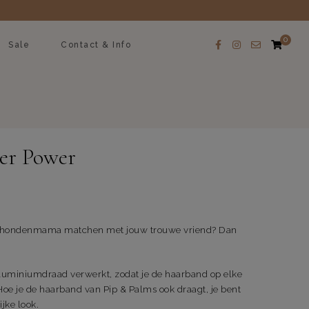
0
Sale
Contact & Info
er Power
als hondenmama matchen met jouw trouwe vriend? Dan
aluminiumdraad verwerkt, zodat je de haarband op elke
oe je de haarband van Pip & Palms ook draagt, je bent
jke look.