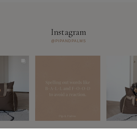
Instagram
@PIPANDPALMS
MENE VOORWAARDEN
PRIVACYBELEID
FAQ
OVER ONS
CO