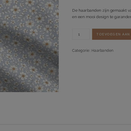
De haarbanden zijn gemaakt va
en een mooi design te garande
Haarband
TOEVOEGEN AAN
Dreamy
Daisy
aantal
Categorie:
Haarbanden