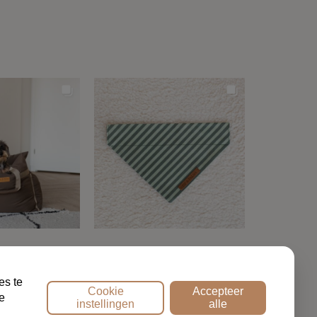
NTACT
es te
Cookie
Accepteer
e
instellingen
alle