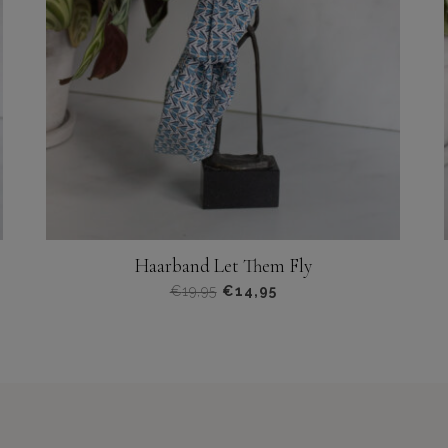
Haarband Let Them Fly
Oorspronkelijke
Huidige
€
19,95
€
14,95
prijs
prijs
was:
is:
€19,95.
€14,95.