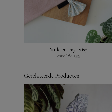
Strik Dreamy Daisy
Vanaf
€
10,95
Dit
product
heeft
Gerelateerde Producten
meerdere
varianten.
De
opties
kunnen
worden
gekozen