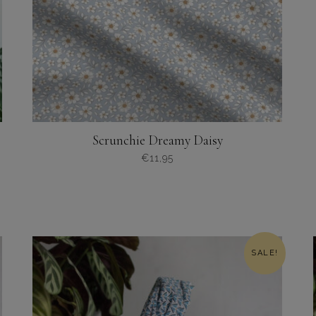
Scrunchie Dreamy Daisy
€
11,95
SALE!