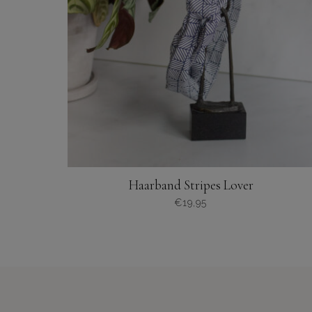
op
de
productpagina
Haarband Stripes Lover
€
19,95