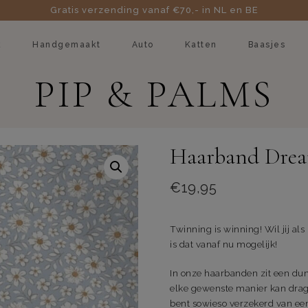
Gratis verzending vanaf €70,- in NL en BE
k
Handgemaakt
Auto
Katten
Baasjes
PIP & PALMS
Haarband Drea
€
19,95
Twinning is winning! Wil jij 
is dat vanaf nu mogelijk!
In onze haarbanden zit een du
elke gewenste manier kan drage
bent sowieso verzekerd van een 