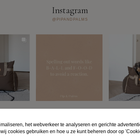
Instagram
@PIPANDPALMS
MENE VOORWAARDEN
PRIVACYBELEID
FAQ
OVER ONS
CO
maliseren, het webverkeer te analyseren en gerichte advertenti
 wij cookies gebruiken en hoe u ze kunt beheren door op 'Cooki