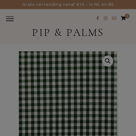
Gratis verzending vanaf €70,- in NL en BE
0
PIP & PALMS