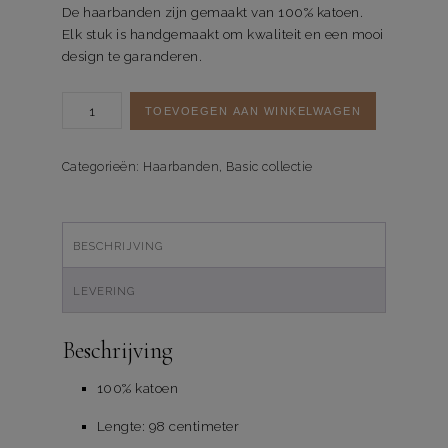
De haarbanden zijn gemaakt van 100% katoen.
Elk stuk is handgemaakt om kwaliteit en een mooi
design te garanderen.
Haarband
TOEVOEGEN AAN WINKELWAGEN
Checkered
Green
aantal
Categorieën:
Haarbanden
,
Basic collectie
BESCHRIJVING
LEVERING
Beschrijving
100% katoen
Lengte: 98 centimeter