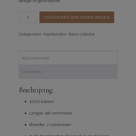
design te garanderen.
Haarband
TOEVOEGEN AAN WINKELWAGEN
Checkered
Apple
Green
Categorieën:
Haarbanden
,
Basic collectie
aantal
BESCHRIJVING
LEVERING
Beschrijving
100% katoen
Lengte: 98 centimeter
Breedte: 7 centimeter
In de haarbanden zit een dun aluminium