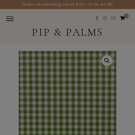
Gratis verzending vanaf €70,- in NL en BE
0
PIP & PALMS