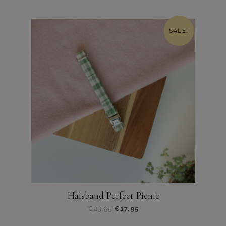
SALE!
Halsband Perfect Picnic
€
23,95
€
17,95
Dit