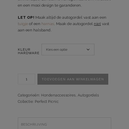
en een mooi design te garanderen.
LET OP!
Maak altijd de autogordel vast aan een
tuigje
of een
harnas
. Maak de autogordel
niet
vast
aan een halsband.
KLEUR
HARDWARE
Autogordel
TOEVOEGEN AAN WINKELWAGEN
Perfect
Picnic
aantal
Categorieën:
Hondenaccessoires
,
Autogordels
Collectie:
Perfect Picnic
BESCHRIJVING