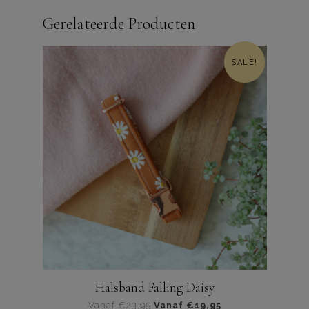
product
Gerelateerde Producten
heeft
meerdere
varianten.
SALE!
De
opties
kunnen
worden
gekozen
op
de
productpagina
Halsband Falling Daisy
Vanaf
€
23,95
Vanaf
€
19,95