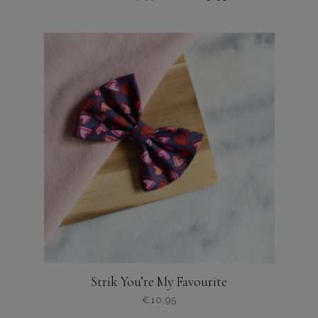
Dit
product
heeft
meerdere
varianten.
De
opties
kunnen
worden
gekozen
op
de
productpagina
Strik You’re My Favourite
€
10,95
Dit