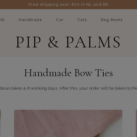
Free shipping over €70 in NL and BE
lk
Handmade
Car
Cats
Dog Moms
PIP & PALMS
Handmade Bow Ties
ows takes 4-6 working days. After this, your order will be taken to the