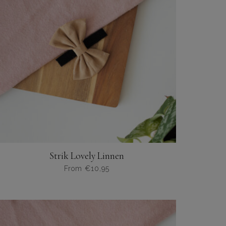
optie
kan
gekozen
worden
op
de
productpagina
Strik Lovely Linnen
From
€
10,95
Dit
product
heeft
meerdere
variaties.