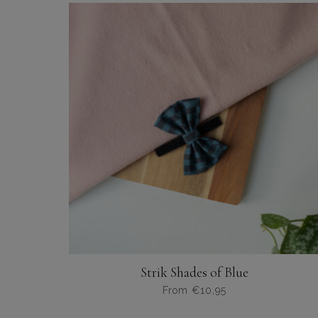
heeft
meerdere
variaties.
Deze
optie
kan
gekozen
worden
op
de
productpagina
Strik Shades of Blue
From
€
10,95
Dit