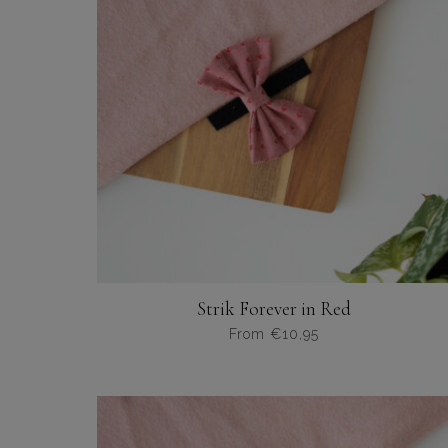
optie
kan
gekozen
worden
op
de
productpagina
Strik Forever in Red
From
€
10,95
Dit
product
heeft
meerdere
variaties.