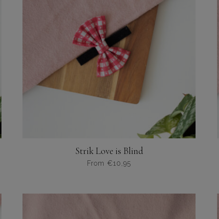
optie
kan
gekozen
worden
op
de
productpagina
Strik Love is Blind
From
€
10,95
Dit
product
heeft
meerdere
variaties.