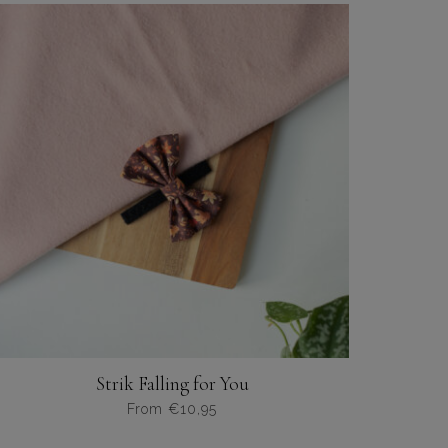
heeft
meerdere
variaties.
Deze
optie
kan
gekozen
worden
op
de
productpagina
Strik Falling for You
From
€
10,95
Dit