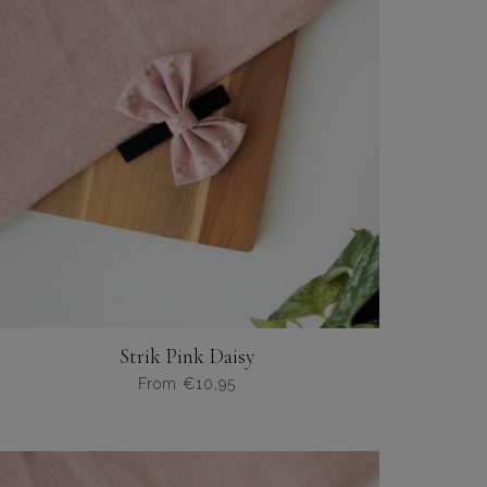
Deze
optie
kan
gekozen
worden
op
de
productpagina
Strik Pink Daisy
From
€
10,95
Dit
product
heeft
meerdere