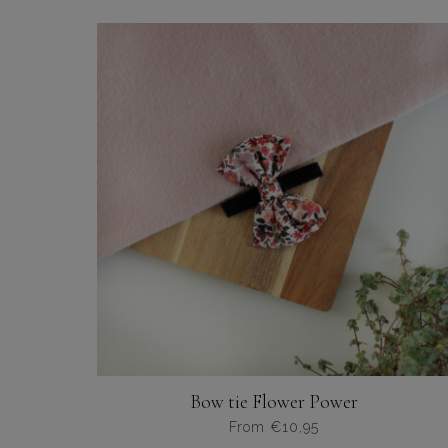
product
heeft
meerdere
variaties.
Deze
optie
kan
gekozen
worden
op
de
productpagina
Bow tie Flower Power
From
€
10,95