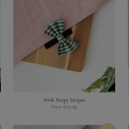
variaties.
Deze
optie
kan
gekozen
worden
op
de
productpagina
Strik Stripy Stripes
From
€
10,95
Dit
product
heeft