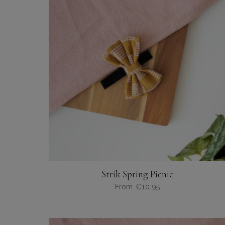
variaties.
Deze
optie
kan
gekozen
worden
op
de
productpagina
Strik Spring Picnic
From
€
10,95
Dit
product
heeft