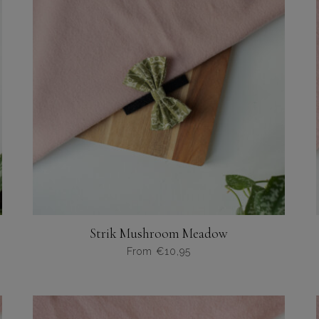
Deze
optie
kan
gekozen
worden
op
de
productpagina
Strik Mushroom Meadow
From
€
10,95
Dit
product
heeft
meerdere