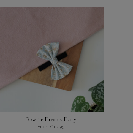
product
heeft
meerdere
variaties.
Deze
optie
kan
gekozen
worden
op
de
productpagina
Bow tie Dreamy Daisy
From
€
10,95