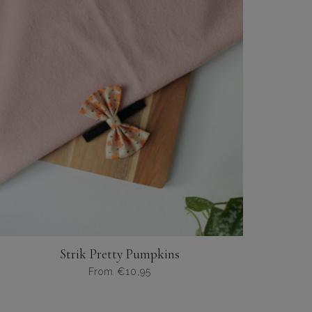
meerdere
variaties.
Deze
optie
kan
gekozen
worden
op
de
productpagina
Strik Pretty Pumpkins
From
€
10,95
Dit
product