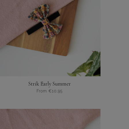
Strik Early Summer
From
€
10,95
Dit
product
heeft
meerdere
variaties.
Deze