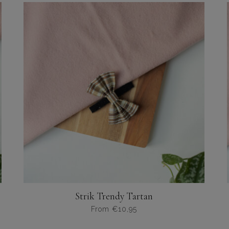
heeft
meerdere
variaties.
Deze
optie
kan
gekozen
worden
op
de
productpagina
Strik Trendy Tartan
From
€
10,95
Dit