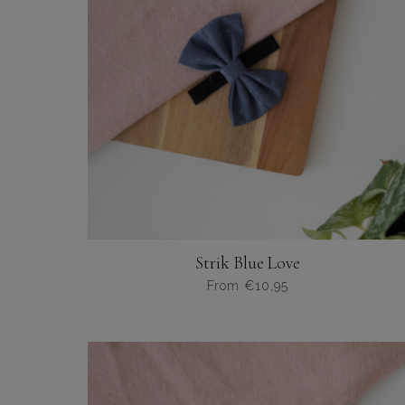
Strik Blue Love
From
€
10,95
Dit
product
heeft
meerdere
variaties.
Deze