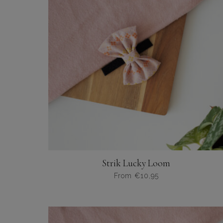
Deze
optie
kan
gekozen
worden
op
de
productpagina
Strik Lucky Loom
From
€
10,95
Dit
product
heeft
meerdere