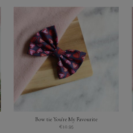
product
heeft
meerdere
variaties.
Deze
optie
kan
gekozen
worden
op
de
productpagina
Bow tie You're My Favourite
€
10,95