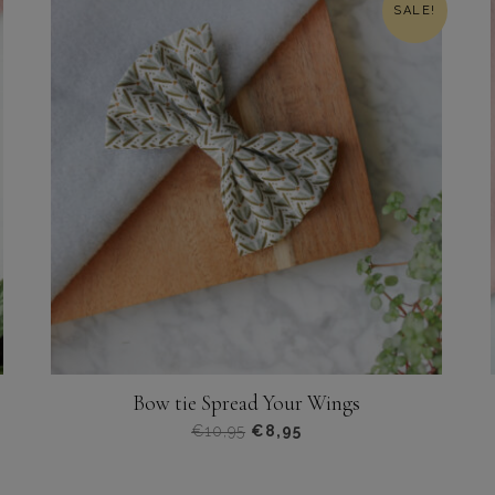
SALE!
meerdere
variaties.
Deze
optie
kan
gekozen
worden
op
de
productpagina
Bow tie Spread Your Wings
€
10,95
€
8,95
Dit
product