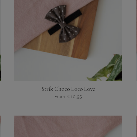
Strik Choco Loco Love
From
€
10,95
Dit
product
heeft
meerdere
variaties.
Deze